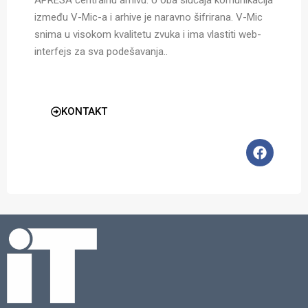
APRESA centralnu arhivu. U oba slučaja komunikacija
između V-Mic-a i arhive je naravno šifrirana. V-Mic
snima u visokom kvalitetu zvuka i ima vlastiti web-
interfejs za sva podešavanja..
KONTAKT