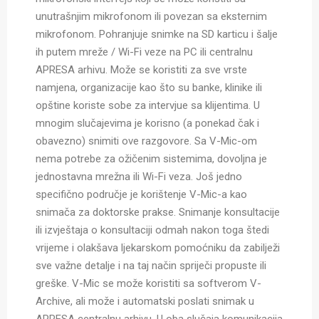
unutrašnjim mikrofonom ili povezan sa eksternim
mikrofonom. Pohranjuje snimke na SD karticu i šalje
ih putem mreže / Wi-Fi veze na PC ili centralnu
APRESA arhivu. Može se koristiti za sve vrste
namjena, organizacije kao što su banke, klinike ili
opštine koriste sobe za intervjue sa klijentima. U
mnogim slučajevima je korisno (a ponekad čak i
obavezno) snimiti ove razgovore. Sa V-Mic-om
nema potrebe za ožičenim sistemima, dovoljna je
jednostavna mrežna ili Wi-Fi veza. Još jedno
specifično područje je korištenje V-Mic-a kao
snimača za doktorske prakse. Snimanje konsultacije
ili izvještaja o konsultaciji odmah nakon toga štedi
vrijeme i olakšava ljekarskom pomoćniku da zabilježi
sve važne detalje i na taj način spriječi propuste ili
greške. V-Mic se može koristiti sa softverom V-
Archive, ali može i automatski poslati snimak u