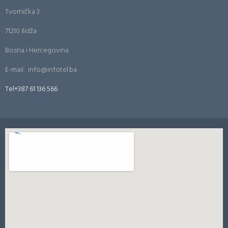
Tvornička 3
71210 Ilidža
Bosna i Hercegovina
E-mail: info@infotel.ba
Tel+387 61 136 566